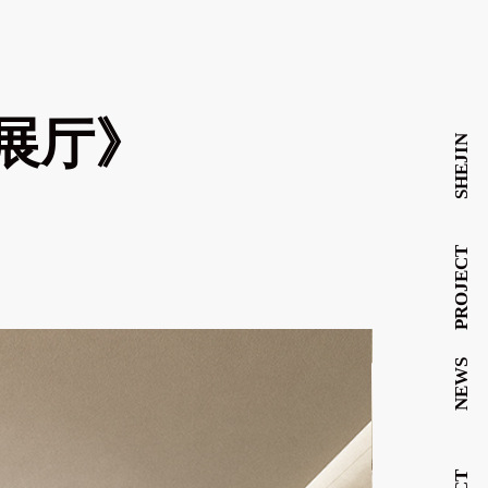
靴展厅》
SHEJIN
PROJECT
NEWS