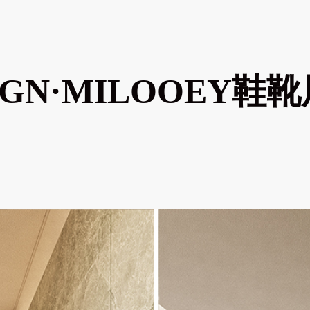
SIGN·MILOOEY鞋