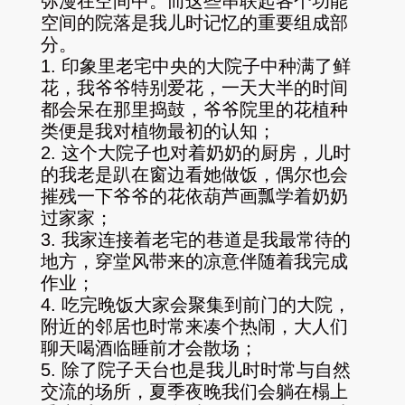
弥漫在空间中。而这些串联起各个功能
空间的院落是我儿时记忆的重要组成部
分。
1. 印象里老宅中央的大院子中种满了鲜
花，我爷爷特别爱花，一天大半的时间
都会呆在那里捣鼓，爷爷院里的花植种
类便是我对植物最初的认知；
2. 这个大院子也对着奶奶的厨房，儿时
的我老是趴在窗边看她做饭，偶尔也会
摧残一下爷爷的花依葫芦画瓢学着奶奶
过家家；
3. 我家连接着老宅的巷道是我最常待的
地方，穿堂风带来的凉意伴随着我完成
作业；
4. 吃完晚饭大家会聚集到前门的大院，
附近的邻居也时常来凑个热闹，大人们
聊天喝酒临睡前才会散场；
5. 除了院子天台也是我儿时时常与自然
交流的场所，夏季夜晚我们会躺在榻上